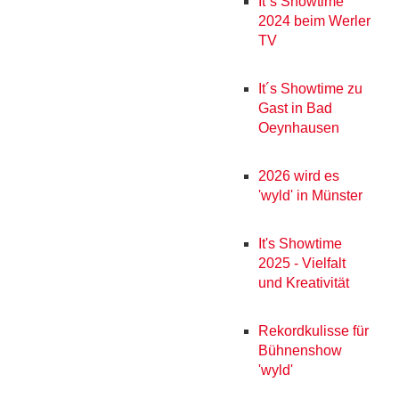
It´s Showtime
2024 beim Werler
TV
It´s Showtime zu
Gast in Bad
Oeynhausen
2026 wird es
'wyld' in Münster
It's Showtime
2025 - Vielfalt
und Kreativität
Rekordkulisse für
Bühnenshow
'wyld'