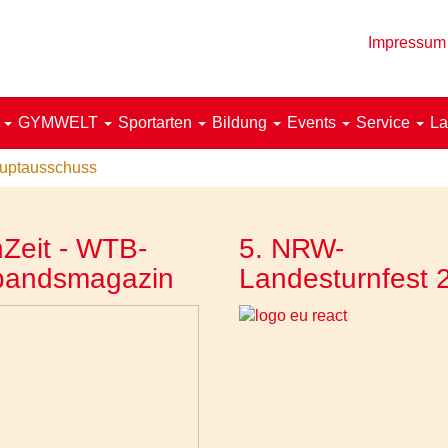
Impressum
!
GYMWELT
Sportarten
Bildung
Events
Service
La
uptausschuss
Zeit - WTB-
5. NRW-
bandsmagazin
Landesturnfest 