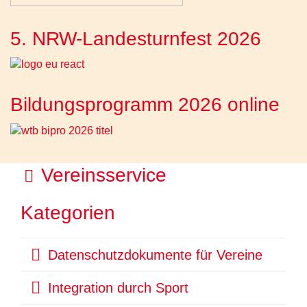
5. NRW-Landesturnfest 2026
Bildungsprogramm 2026 online
O
Vereinsservice
r
Kategorien
d
n
O
Datenschutzdokumente für Vereine
e
r
O
Integration durch Sport
d
r
r
n