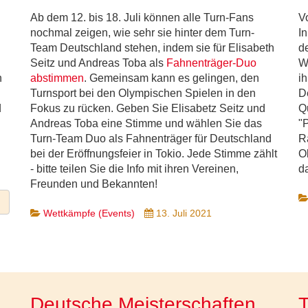
Ab dem 12. bis 18. Juli können alle Turn-Fans
V
nochmal zeigen, wie sehr sie hinter dem Turn-
I
Team Deutschland stehen, indem sie für Elisabeth
d
Seitz und Andreas Toba als
Fahnenträger-Duo
W
n
abstimmen
. Gemeinsam kann es gelingen, den
ih
Turnsport bei den Olympischen Spielen in den
D
d
Fokus zu rücken. Geben Sie Elisabetz Seitz und
Q
Andreas Toba eine Stimme und wählen Sie das
"
Turn-Team Duo als Fahnenträger für Deutschland
R
bei der Eröffnungsfeier in Tokio. Jede Stimme zählt
O
- bitte teilen Sie die Info mit ihren Vereinen,
da
Freunden und Bekannten!
Wettkämpfe (Events)
13. Juli 2021
Deutsche Meisterschaften