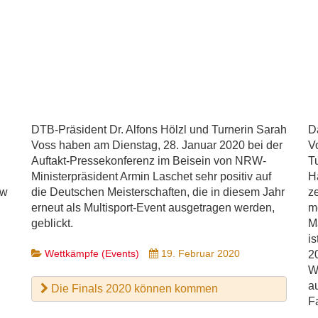
DTB-Präsident Dr. Alfons Hölzl und Turnerin Sarah
D
Voss haben am Dienstag, 28. Januar 2020 bei der
V
Auftakt-Pressekonferenz im Beisein von NRW-
T
Ministerpräsident Armin Laschet sehr positiv auf
H
 w
die Deutschen Meisterschaften, die in diesem Jahr
z
erneut als Multisport-Event ausgetragen werden,
me
geblickt.
M
is
Wettkämpfe (Events)
19. Februar 2020
2
W
a
Die Finals 2020 können kommen
F