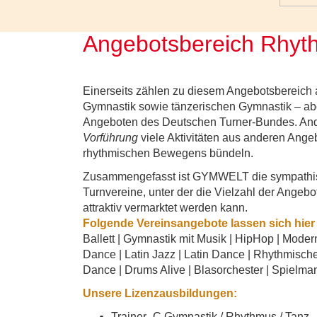
Angebotsbereich Rhyth
Einerseits zählen zu diesem Angebotsbereich al
Gymnastik sowie tänzerischen Gymnastik – aber
Angeboten des Deutschen Turner-Bundes. Ander
Vorführung
viele Aktivitäten aus anderen Ang
rhythmischen Bewegens bündeln.
Zusammengefasst ist GYMWELT die sympathisch
Turnvereine, unter der die Vielzahl der Ange
attraktiv vermarktet werden kann.
Folgende Vereinsangebote lassen sich hier
Ballett | Gymnastik mit Musik | HipHop | Moder
Dance | Latin Jazz | Latin Dance | Rhythmisch
Dance | Drums Alive | Blasorchester | Spielma
Unsere Lizenzausbildungen:
Trainer–C Gymnastik / Rhythmus / Tanz