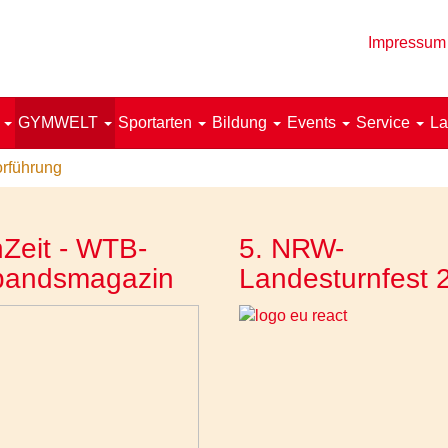
Impressum
!
GYMWELT
Sportarten
Bildung
Events
Service
La
orführung
Zeit - WTB-
5. NRW-
bandsmagazin
Landesturnfest 