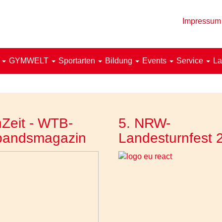
Impressum
!
GYMWELT
Sportarten
Bildung
Events
Service
La
Zeit - WTB-
5. NRW-
bandsmagazin
Landesturnfest 