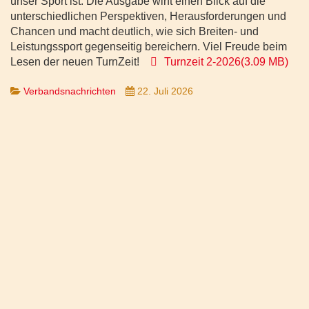
unser Sport ist. Die Ausgabe wirft einen Blick auf die
unterschiedlichen Perspektiven, Herausforderungen und
Chancen und macht deutlich, wie sich Breiten- und
Leistungssport gegenseitig bereichern. Viel Freude beim
pdf
Lesen der neuen TurnZeit!
Turnzeit 2-2026
(
3.09 MB
)
Verbandsnachrichten
22. Juli 2026