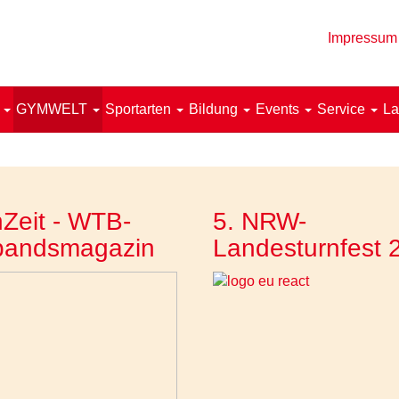
Impressum
!
GYMWELT
Sportarten
Bildung
Events
Service
La
Zeit - WTB-
5. NRW-
bandsmagazin
Landesturnfest 