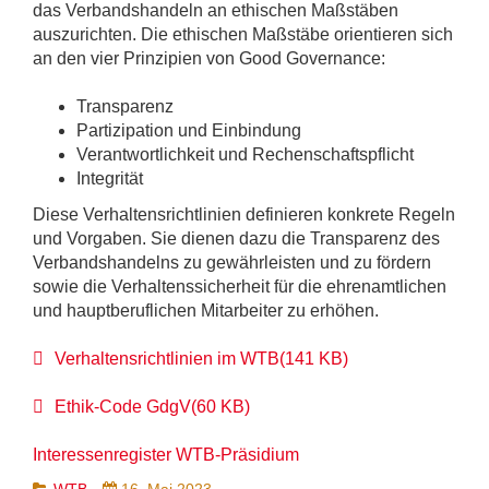
das Verbandshandeln an ethischen Maßstäben
auszurichten. Die ethischen Maßstäbe orientieren sich
an den vier Prinzipien von Good Governance:
Transparenz
Partizipation und Einbindung
Verantwortlichkeit und Rechenschaftspflicht
Integrität
Diese Verhaltensrichtlinien definieren konkrete Regeln
und Vorgaben. Sie dienen dazu die Transparenz des
Verbandshandelns zu gewährleisten und zu fördern
sowie die Verhaltenssicherheit für die ehrenamtlichen
und hauptberuflichen Mitarbeiter zu erhöhen.
pdf
Verhaltensrichtlinien im WTB
(
141 KB
)
pdf
Ethik-Code GdgV
(
60 KB
)
Interessenregister WTB-Präsidium
WTB
16. Mai 2023