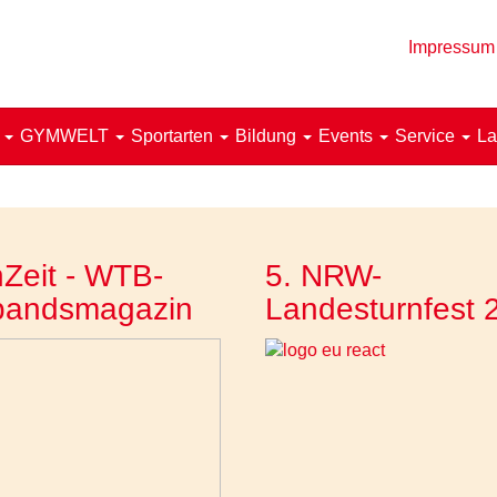
Impressum
!
GYMWELT
Sportarten
Bildung
Events
Service
La
Zeit - WTB-
5. NRW-
bandsmagazin
Landesturnfest 