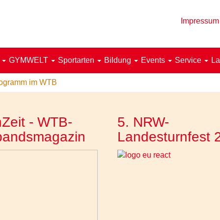
Impressum
!
GYMWELT
Sportarten
Bildung
Events
Service
La
rogramm im WTB
Zeit - WTB-
5. NRW-
bandsmagazin
Landesturnfest 