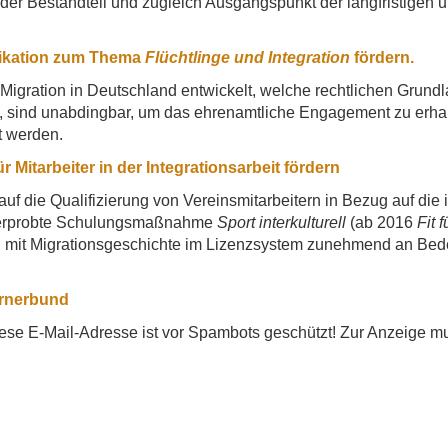
der Bestandteil und zugleich Ausgangspunkt der langfristigen u
nikation zum Thema
Flüchtlinge und Integration
fördern.
Migration in Deutschland entwickelt, welche rechtlichen Grundla
sst, sind unabdingbar, um das ehrenamtliche Engagement zu erh
et werden.
Mitarbeiter in der Integrationsarbeit fördern
uf die Qualifizierung von Vereinsmitarbeitern in Bezug auf die 
ig erprobte Schulungsmaßnahme
Sport interkulturell
(ab 2016
Fit f
n mit Migrationsgeschichte im Lizenzsystem zunehmend an Bed
urnerbund
ese E-Mail-Adresse ist vor Spambots geschützt! Zur Anzeige mu