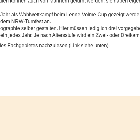
Stufen können auch von Männern geturnt werden, sie haben eig
s Jahr als Wahlwettkampf beim Lenne-Volme-Cup gezeigt werde
f dem NRW-Turnfest an.
ographie selber gestalten. Hier müssen lediglich drei vorgege
 jedes Jahr. Je nach Altersstufe wird ein Zwei- oder Dreikamp
des Fachgebietes nachzulesen (Link siehe unten).