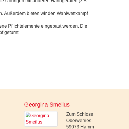
ene Übungen mit anderen Handgeräten (z.B.
n. Außerdem bieten wir den Wahlwettkampf
bene Pflichtelemente eingebaut werden. Die
f geturnt.
Georgina Smeilus
Zum Schloss
Oberwerries
59073
Hamm