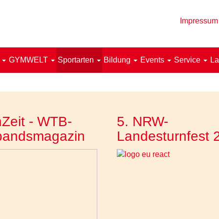
Impressum
!
GYMWELT
Sportarten
Bildung
Events
Service
La
Zeit - WTB-
5. NRW-
bandsmagazin
Landesturnfest 