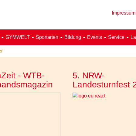
Impressum
!
GYMWELT
Sportarten
Bildung
Events
Service
La
er
Zeit - WTB-
5. NRW-
bandsmagazin
Landesturnfest 