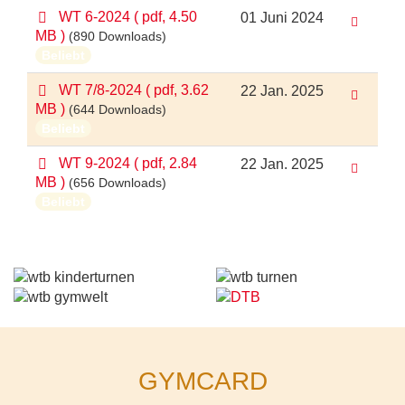
p
WT 6-2024
( pdf, 4.50
01 Juni 2024
d
MB )
(890 Downloads)
f
Beliebt
p
WT 7/8-2024
( pdf, 3.62
22 Jan. 2025
d
MB )
(644 Downloads)
f
Beliebt
p
WT 9-2024
( pdf, 2.84
22 Jan. 2025
d
MB )
(656 Downloads)
f
Beliebt
GYMCARD