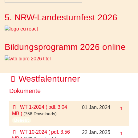
5. NRW-Landesturnfest 2026
Bildungsprogramm 2026 online
O
Westfalenturner
r
Dokumente
d
p
WT 1-2024
( pdf, 3.04
01 Jan. 2024
n
d
MB )
(756 Downloads)
f
e
Beliebt
r
p
WT 10-2024
( pdf, 3.56
22 Jan. 2025
d