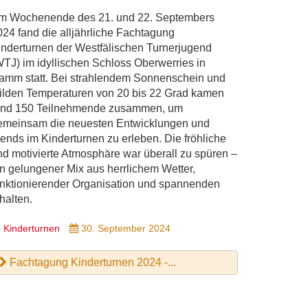
m Wochenende des 21. und 22. Septembers
024 fand die alljährliche Fachtagung
inderturnen der Westfälischen Turnerjugend
WTJ) im idyllischen Schloss Oberwerries in
amm statt. Bei strahlendem Sonnenschein und
ilden Temperaturen von 20 bis 22 Grad kamen
und 150 Teilnehmende zusammen, um
emeinsam die neuesten Entwicklungen und
rends im Kinderturnen zu erleben. Die fröhliche
nd motivierte Atmosphäre war überall zu spüren –
in gelungener Mix aus herrlichem Wetter,
unktionierender Organisation und spannenden
halten.
Kinderturnen
30. September 2024
Fachtagung Kinderturnen 2024 -...