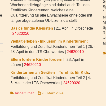
G
Wochenendlehrgänge sind dabei auch Teil des
Sp
Zertifikats Kinderturnen, welches eine
J
re
Qualifizierung für alle Erwachsene ohne oder mit
e
länger abgelaufener ÜL-Lizenz darstellt.
M
S
Basics für die Kleinsten
| 21. April in Dröschede
Ri
|
24620250
w
Vielfalt erleben - Inklusion im Kinderturnen:
a
Fortbildung und Zertifikat Kinderturnen Teil 1 | 26. -
28. April in der LTS Oberwerries |
24620010
Eltern fordern Kinder fördern!
| 28. April in
Lünen |
24620210
Kinderturnen an Geräten – Turnhits für Kids
:
Fortbildung und Zertifikat Kinderturnen Teil 2
| 4. -
5. Mai in der LTS Oberwerries |
24620020
Kinderturnen
26. März 2024