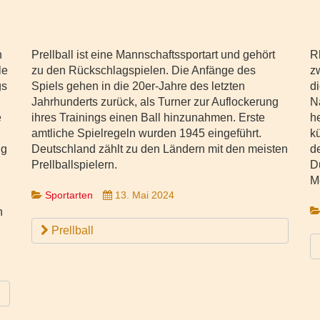
n
Prellball ist eine Mannschaftssportart und gehört
R
le
zu den Rückschlagspielen. Die Anfänge des
z
gs
Spiels gehen in die 20er-Jahre des letzten
d
Jahrhunderts zurück, als Turner zur Auflockerung
N
e
ihres Trainings einen Ball hinzunahmen. Erste
h
amtliche Spielregeln wurden 1945 eingeführt.
k
ng
Deutschland zählt zu den Ländern mit den meisten
de
Prellballspielern.
D
M
Sportarten
13. Mai 2024
h
Prellball