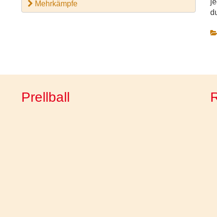
j
Mehrkämpfe
d
Prellball