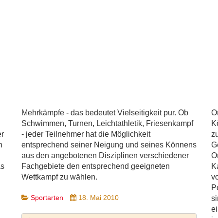
Mehrkämpfe - das bedeutet Vielseitigkeit pur. Ob
Or
Schwimmen, Turnen, Leichtathletik, Friesenkampf
K
er
- jeder Teilnehmer hat die Möglichkeit
z
n
entsprechend seiner Neigung und seines Könnens
G
aus den angebotenen Disziplinen verschiedener
Or
as
Fachgebiete den entsprechend geeigneten
K
Wettkampf zu wählen.
v
P
Sportarten
18. Mai 2010
si
ei