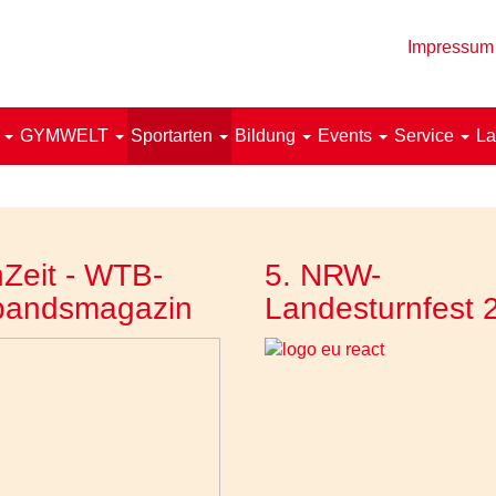
Impressum
!
GYMWELT
Sportarten
Bildung
Events
Service
La
Zeit - WTB-
5. NRW-
bandsmagazin
Landesturnfest 