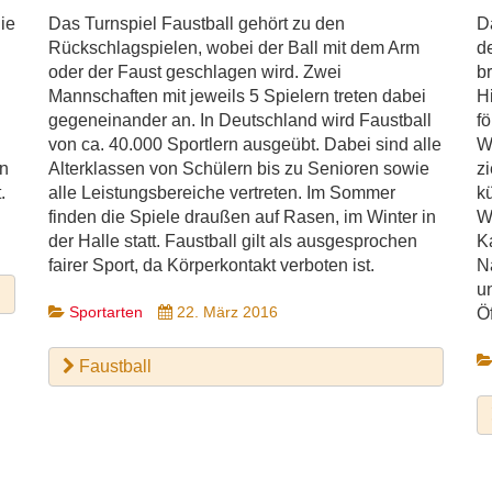
die
Das Turnspiel Faustball gehört zu den
D
Rückschlagspielen, wobei der Ball mit dem Arm
d
oder der Faust geschlagen wird. Zwei
br
Mannschaften mit jeweils 5 Spielern treten dabei
H
gegeneinander an. In Deutschland wird Faustball
fö
von ca. 40.000 Sportlern ausgeübt. Dabei sind alle
W
en
Alterklassen von Schülern bis zu Senioren sowie
z
.
alle Leistungsbereiche vertreten. Im Sommer
k
finden die Spiele draußen auf Rasen, im Winter in
W
der Halle statt. Faustball gilt als ausgesprochen
K
fairer Sport, da Körperkontakt verboten ist.
N
u
Sportarten
22. März 2016
Öf
Faustball