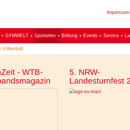
Impressum
!
GYMWELT
Sportarten
Bildung
Events
Service
La
 Völkerball
Zeit - WTB-
5. NRW-
bandsmagazin
Landesturnfest 