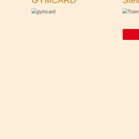
GYMCARD
Stel