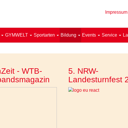
Impressum
!
GYMWELT
Sportarten
Bildung
Events
Service
La
Zeit - WTB-
5. NRW-
bandsmagazin
Landesturnfest 