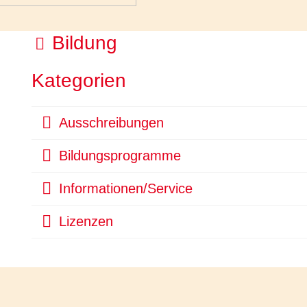
O
Bildung
r
Kategorien
d
n
O
Ausschreibungen
e
r
O
Bildungsprogramme
d
r
r
n
O
Informationen/Service
d
e
r
n
r
O
Lizenzen
d
e
r
n
r
d
e
n
r
e
r