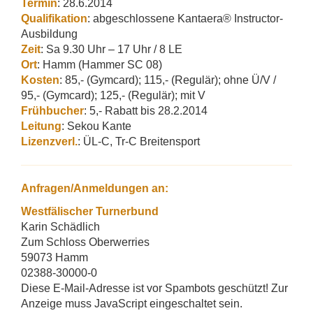
Termin
: 28.6.2014
Qualifikation
: abgeschlossene Kantaera® Instructor-
Ausbildung
Zeit
: Sa 9.30 Uhr – 17 Uhr / 8 LE
Ort
: Hamm (Hammer SC 08)
Kosten
: 85,- (Gymcard); 115,- (Regulär); ohne Ü/V /
95,- (Gymcard); 125,- (Regulär); mit V
Frühbucher
: 5,- Rabatt bis 28.2.2014
Leitung
: Sekou Kante
Lizenzverl.
: ÜL-C, Tr-C Breitensport
Anfragen/Anmeldungen an:
Westfälischer Turnerbund
Karin Schädlich
Zum Schloss Oberwerries
59073 Hamm
02388-30000-0
Diese E-Mail-Adresse ist vor Spambots geschützt! Zur
Anzeige muss JavaScript eingeschaltet sein.