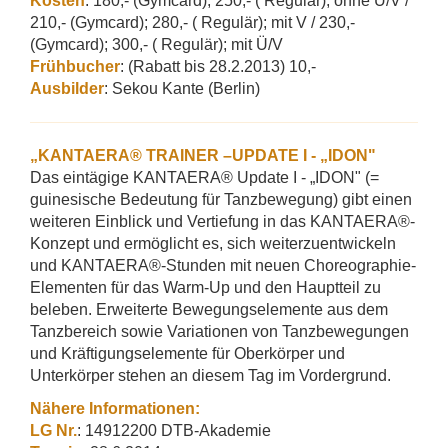
Kosten
: 180,- (Gymcard); 250,- ( Regulär); ohne Ü/V /
210,- (Gymcard); 280,- ( Regulär); mit V / 230,-
(Gymcard); 300,- ( Regulär); mit Ü/V
Frühbucher
: (Rabatt bis 28.2.2013) 10,-
Ausbilder
: Sekou Kante (Berlin)
„KANTAERA® TRAINER –UPDATE I - „IDON"
Das eintägige KANTAERA® Update I - „IDON" (=
guinesische Bedeutung für Tanzbewegung) gibt einen
weiteren Einblick und Vertiefung in das KANTAERA®-
Konzept und ermöglicht es, sich weiterzuentwickeln
und KANTAERA®-Stunden mit neuen Choreographie-
Elementen für das Warm-Up und den Hauptteil zu
beleben. Erweiterte Bewegungselemente aus dem
Tanzbereich sowie Variationen von Tanzbewegungen
und Kräftigungselemente für Oberkörper und
Unterkörper stehen an diesem Tag im Vordergrund.
Nähere Informationen:
LG Nr.
: 14912200 DTB-Akademie