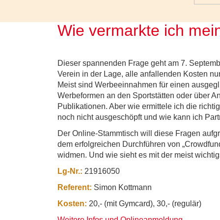
Wie vermarkte ich mein
Dieser spannenden Frage geht am 7. Septemb
Verein in der Lage, alle anfallenden Kosten n
Meist sind Werbeeinnahmen für einen ausgegli
Werbeformen an den Sportstätten oder über A
Publikationen. Aber wie ermittele ich die richt
noch nicht ausgeschöpft und wie kann ich Partn
Der Online-Stammtisch will diese Fragen aufg
dem erfolgreichen Durchführen von „Crowdfund
widmen. Und wie sieht es mit der meist wichti
Lg-Nr.:
21916050
Referent:
Simon Kottmann
Kosten:
20,- (mit Gymcard), 30,- (regulär)
Weitere Infos und Onlineanmeldung