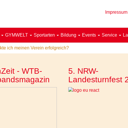
Impressum
!
GYMWELT
Sportarten
Bildung
Events
Service
La
te ich meinen Verein erfolgreich?
Zeit - WTB-
5. NRW-
bandsmagazin
Landesturnfest 