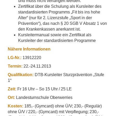
und muss nicht verlängert werden.
Zertifikat über die Schulung als Kursleiter des
standardisierten Programms „Fit bis ins hohe
Alter“ (nur für 2. Lizenzstufe „Sport in der
Prävention“), das nach § 20 SGB V Absatz 1 von
den Krankenkassen anerkannt ist.
Kursleitermanual sowie ein Zertifikat als
Kursleiter der standardisierten Programme
Nähere Informationen
LG-Nr.:
13912220
Termin:
22.-24.11.2013
Qualifikation:
DTB-Kursleiter Sturzprävention „Stufe
1“
Zeit:
Fr 16 Uhr – So 15 Uhr / 25 LE
Ort:
Landesturnschule Oberwerries
Kosten:
185,- (Gymcard) ohne Ü/V; 230,- (Regulär)
ohne Ü/V / 220,- (Gymcard) mit Verpflegung; 230,-