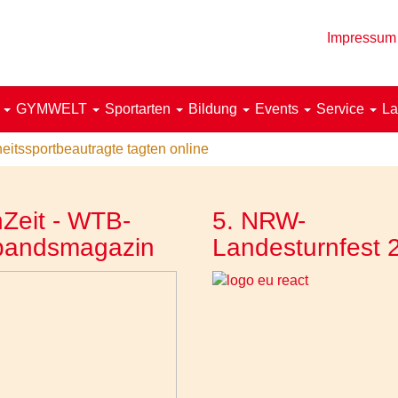
Impressum
!
GYMWELT
Sportarten
Bildung
Events
Service
La
itssportbeautragte tagten online
Zeit - WTB-
5. NRW-
bandsmagazin
Landesturnfest 