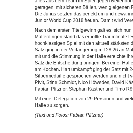
alles aus dem Team im Spiel gegen Bettendor
getragen, mit sicheren Bällen, wenig eigenen F
Die Jungs setzten das perfekt um und gewanne
Junior World Cup 2018 freuen. Damit wird Ver
Nach dem ersten Titelgewinn galt es, sich nu
Malterdingen stand das erhoffte Traumfinale f
hochklassigen Spiel mit den aktuell stärkste
Satz ging in der Verlängerung mit 28:26 an Ma
mit und die Stimmung in der Halle erreichte i
Satz die Entscheidung bringen. Bei einer Halle
am Kochen. Hart umkämpft ging der Satz mit 2
Silbermedaille gesprochen werden und nicht vo
Pivit, Stine Schmidt, Nico Höwedes, David Käst
Fabian Pfitzner, Stephan Kästner und Timo Rösl
Mit einer Delegation von 29 Personen und viel
Halle zu sorgen.
(Text und Fotos: Fabian Pfitzner)