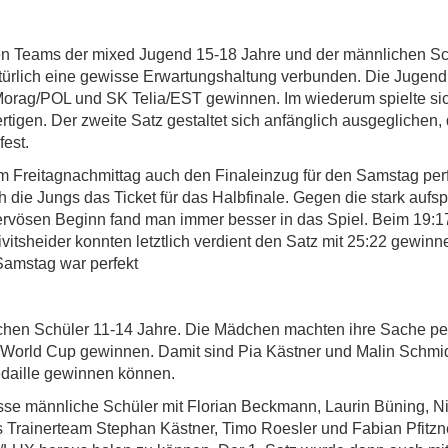
en Teams der mixed Jugend 15-18 Jahre und der männlichen Sch
türlich eine gewisse Erwartungshaltung verbunden. Die Jugend
rag/POL und SK Telia/EST gewinnen. Im wiederum spielte sic
ertigen. Der zweite Satz gestaltet sich anfänglich ausgeglichen,
fest.
m Freitagnachmittag auch den Finaleinzug für den Samstag per
h die Jungs das Ticket für das Halbfinale. Gegen die stark auf
vösen Beginn fand man immer besser in das Spiel. Beim 19:17 
vitsheider konnten letztlich verdient den Satz mit 25:22 gewinn
 Samstag war perfekt
lichen Schüler 11-14 Jahre. Die Mädchen machten ihre Sache pe
World Cup gewinnen. Damit sind Pia Kästner und Malin Schmidt
daille gewinnen können.
asse männliche Schüler mit Florian Beckmann, Laurin Büning, N
 Trainerteam Stephan Kästner, Timo Roesler und Fabian Pfitzne