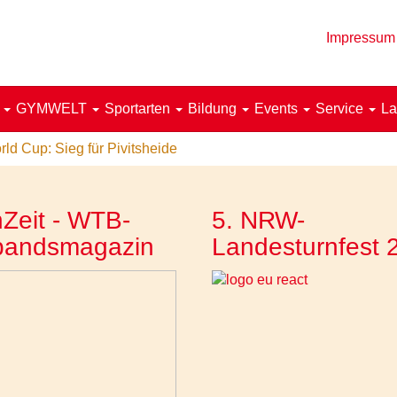
Impressum
!
GYMWELT
Sportarten
Bildung
Events
Service
La
rld Cup: Sieg für Pivitsheide
Zeit - WTB-
5. NRW-
bandsmagazin
Landesturnfest 