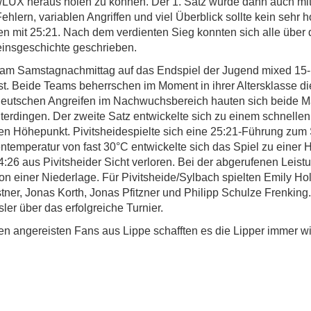
f/LUX heraus holen zu können. Der 1. Satz wurde dann auch m
ehlern, variablen Angriffen und viel Überblick sollte kein sehr 
n mit 25:21. Nach dem verdienten Sieg konnten sich alle über
einsgeschichte geschrieben.
n am Samstagnachmittag auf das Endspiel der Jugend mixed 15-
est. Beide Teams beherrschen im Moment in ihrer Altersklasse d
n deutschen Angreifen im Nachwuchsbereich hauten sich beide M
lterdingen. Der zweite Satz entwickelte sich zu einem schnelle
hren Höhepunkt. Pivitsheidespielte sich eine 25:21-Führung zum
ntemperatur von fast 30°C entwickelte sich das Spiel zu einer 
4:26 aus Pivitsheider Sicht verloren. Bei der abgerufenen Le
n einer Niederlage. Für Pivitsheide/Sylbach spielten Emily Ho
ner, Jonas Korth, Jonas Pfitzner und Philipp Schulze Frenking.
er über das erfolgreiche Turnier.
en angereisten Fans aus Lippe schafften es die Lipper immer w