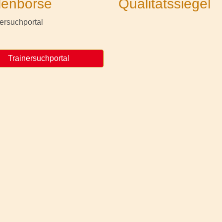
lenbörse
Qualitätssiegel
Trainersuchportal