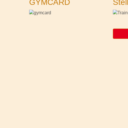
GYMCARD
Stel