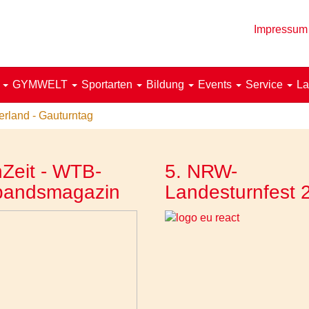
Impressum
!
GYMWELT
Sportarten
Bildung
Events
Service
La
rland - Gauturntag
Zeit - WTB-
5. NRW-
bandsmagazin
Landesturnfest 