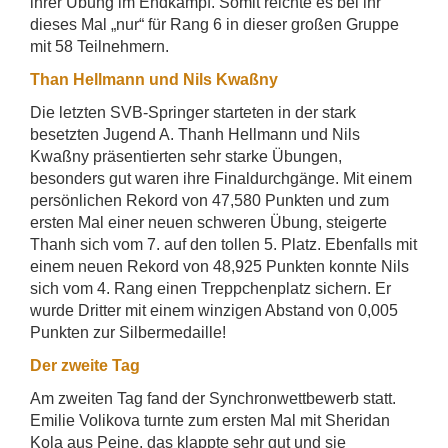
ihrer Übung im Endkampf. Somit reichte es bei ihr
dieses Mal „nur“ für Rang 6 in dieser großen Gruppe
mit 58 Teilnehmern.
Than Hellmann und Nils Kwaßny
Die letzten SVB-Springer starteten in der stark
besetzten Jugend A. Thanh Hellmann und Nils
Kwaßny präsentierten sehr starke Übungen,
besonders gut waren ihre Finaldurchgänge. Mit einem
persönlichen Rekord von 47,580 Punkten und zum
ersten Mal einer neuen schweren Übung, steigerte
Thanh sich vom 7. auf den tollen 5. Platz. Ebenfalls mit
einem neuen Rekord von 48,925 Punkten konnte Nils
sich vom 4. Rang einen Treppchenplatz sichern. Er
wurde Dritter mit einem winzigen Abstand von 0,005
Punkten zur Silbermedaille!
Der zweite Tag
Am zweiten Tag fand der Synchronwettbewerb statt.
Emilie Volikova turnte zum ersten Mal mit Sheridan
Kola aus Peine, das klappte sehr gut und sie