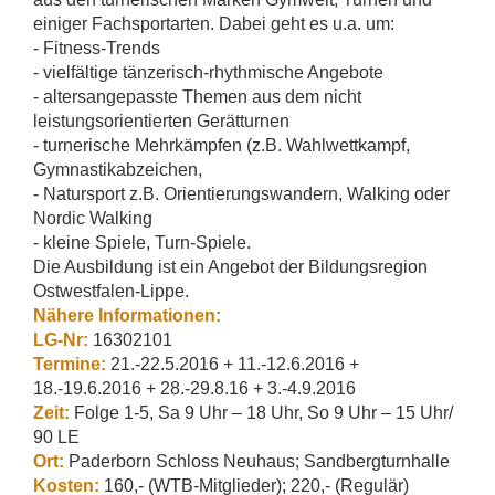
einiger Fachsportarten. Dabei geht es u.a. um:
- Fitness-Trends
- vielfältige tänzerisch-rhythmische Angebote
- altersangepasste Themen aus dem nicht
leistungsorientierten Gerätturnen
- turnerische Mehrkämpfen (z.B. Wahlwettkampf,
Gymnastikabzeichen,
- Natursport z.B. Orientierungswandern, Walking oder
Nordic Walking
- kleine Spiele, Turn-Spiele.
Die Ausbildung ist ein Angebot der Bildungsregion
Ostwestfalen-Lippe.
Nähere Informationen:
LG-Nr:
16302101
Termine:
21.-22.5.2016 + 11.-12.6.2016 +
18.-19.6.2016 + 28.-29.8.16 + 3.-4.9.2016
Zeit:
Folge 1-5, Sa 9 Uhr – 18 Uhr, So 9 Uhr – 15 Uhr/
90 LE
Ort:
Paderborn Schloss Neuhaus; Sandbergturnhalle
Kosten:
160,- (WTB-Mitglieder); 220,- (Regulär)