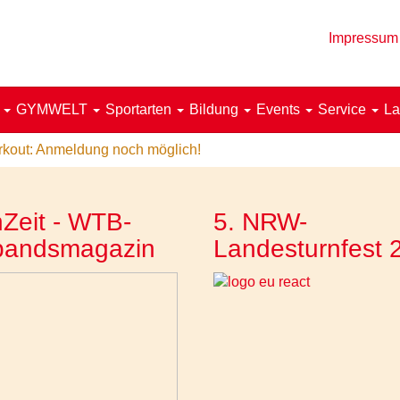
Impressum
!
GYMWELT
Sportarten
Bildung
Events
Service
La
kout: Anmeldung noch möglich!
Zeit - WTB-
5. NRW-
bandsmagazin
Landesturnfest 