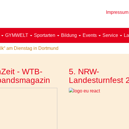
Impressum
!
GYMWELT
Sportarten
Bildung
Events
Service
La
lk“ am Dienstag in Dortmund
Zeit - WTB-
5. NRW-
bandsmagazin
Landesturnfest 