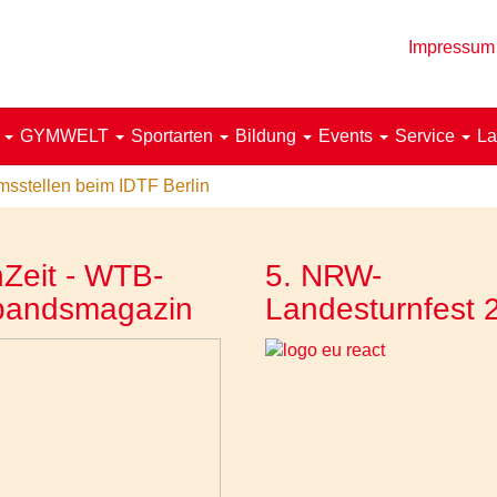
Impressum
!
GYMWELT
Sportarten
Bildung
Events
Service
La
msstellen beim IDTF Berlin
Zeit - WTB-
5. NRW-
bandsmagazin
Landesturnfest 