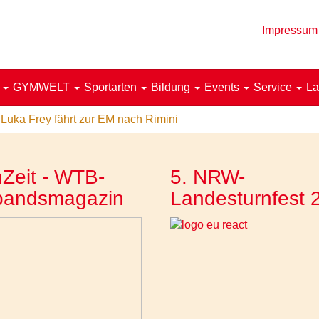
Impressum
!
GYMWELT
Sportarten
Bildung
Events
Service
La
 Luka Frey fährt zur EM nach Rimini
Zeit - WTB-
5. NRW-
bandsmagazin
Landesturnfest 