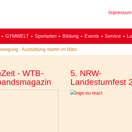
Impressum
!
GYMWELT
Sportarten
Bildung
Events
Service
La
ewegung - Ausbildung startet im März
Zeit - WTB-
5. NRW-
bandsmagazin
Landesturnfest 