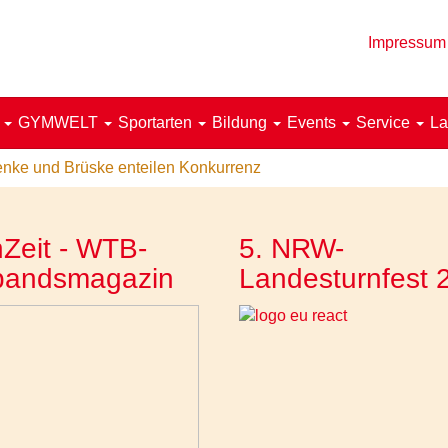
Impressum
!
GYMWELT
Sportarten
Bildung
Events
Service
La
nke und Brüske enteilen Konkurrenz
Zeit - WTB-
5. NRW-
bandsmagazin
Landesturnfest 