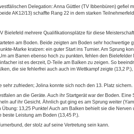
r westfälischen Delegation: Anna Güttler (TV Ibbenbüren) gefie
eide AK12/13) schaffte Rang 22 in dem starken Teilnehmerfeld
TV Bielefeld mehrere Qualifikationsplätze für diese Meisterschaft
starteten am Boden. Beide zeigten am Boden sehr hochwertige
unkte-Marke kratzen: ein guter Start ins Turnier. Am Sprung ko
. Um am Barren ebenso hoch zu punkten, fehlen den Bielefelder
infacher ist es derzeit, D-Teile am Balken zu zeigen. So beein
ken, die sie fehlerfrei auch auch im Wettkampf zeigte (13,2 P.
 sehr zufrieden; Jolina konnte sich noch den 13. Platz sichern.
stfalen an die Geräte. Auch ihr Startgerät war der Boden. Eine
ln auf ihr Gesicht. Ähnlich gut ging es am Sprung weiter (Yam
en Übung: 13,25 Punkte! Auch am Balken behielt sie die Nerven 
e beste Leistung am Boden (13,45 P.).
urnerbund, der stolz auf seine Vertretung sein kann.