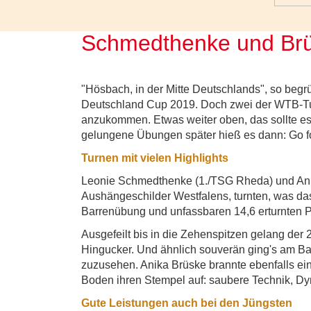
Schmedthenke und Brü
"Hösbach, in der Mitte Deutschlands", so begr
Deutschland Cup 2019. Doch zwei der WTB-Turn
anzukommen. Etwas weiter oben, das sollte es 
gelungene Übungen später hieß es dann: Go fo
Turnen mit vielen Highlights
Leonie Schmedthenke (1./TSG Rheda) und Anik
Aushängeschilder Westfalens, turnten, was das
Barrenübung und unfassbaren 14,6 erturnten P
Ausgefeilt bis in die Zehenspitzen gelang der 
Hingucker. Und ähnlich souverän ging's am Bal
zuzusehen. Anika Brüske brannte ebenfalls ei
Boden ihren Stempel auf: saubere Technik, Dy
Gute Leistungen auch bei den Jüngsten