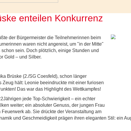
ske enteilen Konkurrenz
üßte der Bürgermeister die Teilnehmerinnen beim
erinnen waren nicht angereist, um "in der Mitte"
schon sein. Doch plötzlich, einige Stunden und
r Gold – und Silber.
a Brüske (2./SG Coesfeld), schon länger
 Zeug hält: Leonie beeindruckte mit einer furiosen
unkten! Das war das Highlight des Wettkampfes!
22Jährigen jede Top-Schwierigkeit – ein echter
ken weiter; ein absoluter Genuss, der jungen Frau
n Feuerwerk ab. Sie drückte der Veranstaltung am
namik und Geschmeidigkeit prägen ihren eleganten Stil: ein 