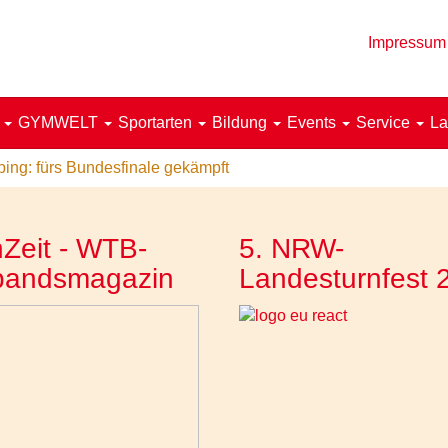
Impressum
!
GYMWELT
Sportarten
Bildung
Events
Service
La
ing: fürs Bundesfinale gekämpft
Zeit - WTB-
5. NRW-
bandsmagazin
Landesturnfest 