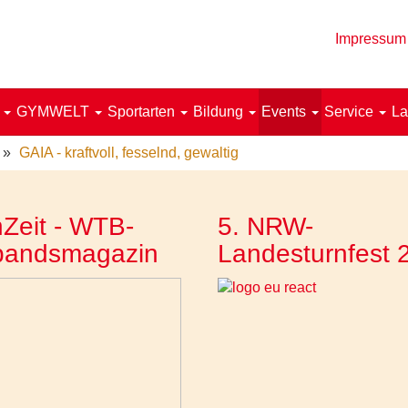
Impressum
!
GYMWELT
Sportarten
Bildung
Events
Service
La
GAIA - kraftvoll, fesselnd, gewaltig
Zeit - WTB-
5. NRW-
bandsmagazin
Landesturnfest 