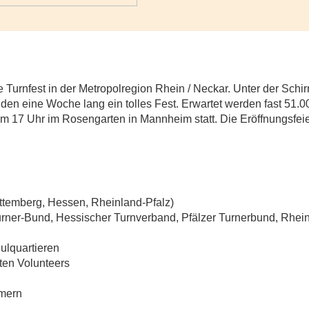
he Turnfest in der Metropolregion Rhein / Neckar. Unter der Sc
den eine Woche lang ein tolles Fest. Erwartet werden fast 51.
t um 17 Uhr im Rosengarten in Mannheim statt. Die Eröffnungsfe
ttemberg, Hessen, Rheinland-Pfalz)
Turner-Bund, Hessischer Turnverband, Pfälzer Turnerbund, Rhe
ulquartieren
nten Volunteers
hmern