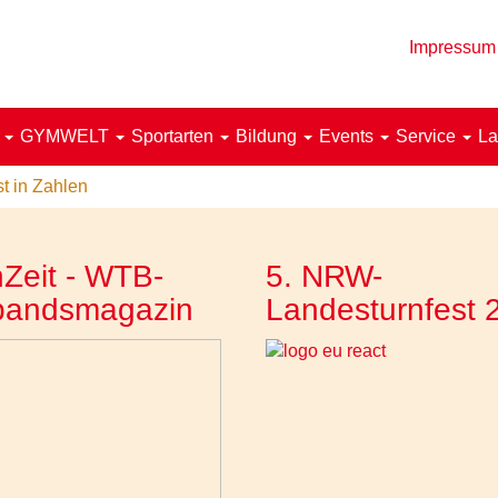
Impressum
!
GYMWELT
Sportarten
Bildung
Events
Service
La
t in Zahlen
Zeit - WTB-
5. NRW-
bandsmagazin
Landesturnfest 