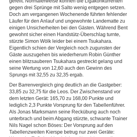
gereift. Normalerweise können die Ligakonkurrenten
gegen drei Sprünge mit Salto wenig entgegen setzen.
Doch am vergangenen Wochenende führten fehlender
Läufer für den Anlauf und ungewohnte Landematte zu
einigen Unsicherheiten bei den Gästen. Während Bent
gewohnt sicher einen Handstütz-Überschlag turnte,
stürzte Simon Wölk leider bei einem Tsukahara.
Eigentlich schien der Vergleich noch zugunsten der
Gäste auszugehen bis wiederherum Robin Günther
einen blitzsauberen Tsukahara gestreckt gelang und
seine Wertung von 12,60 auch den Gewinn des
Sprungs mit 32,55 zu 32,35 ergab.
Der Barrenvergleich ging deutlich an die Gastgeber:
33,85 zu 32,75 für die Leos. Der Zwischenstand vor
dem letzten Gerät: 165,70 zu 168,00 Punkte und
lediglich 2,3 Punkte Vorsprung für den Tabellenführer.
Als Jonas Marksmann seine Reckübung auch noch
unterbrach und beim Abgang stürzte, schwante Trainer
Nils Nagel schon Böses: Der Vorsprung auf den
Tabellenzweiten Kierspe betrug nur zwei Geräte: