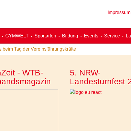
Impressum
!
GYMWELT
Sportarten
Bildung
Events
Service
La
s beim Tag der Vereinsführungskräfte
Zeit - WTB-
5. NRW-
bandsmagazin
Landesturnfest 