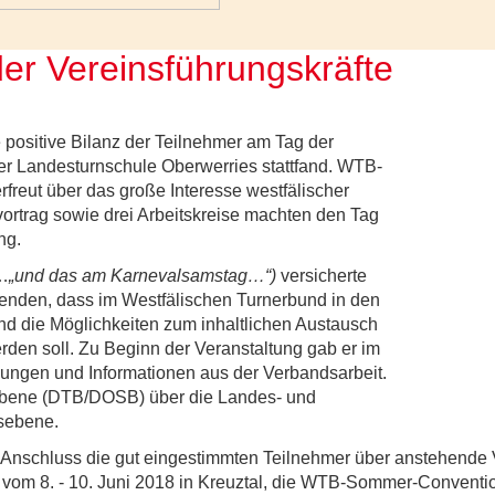
er Vereinsführungskräfte
e positive Bilanz der Teilnehmer am Tag der
der Landesturnschule Oberwerries stattfand. WTB-
freut über das große Interesse westfälischer
ortrag sowie drei Arbeitskreise machten den Tag
ng.
(…
„und das am Karnevalsamstag…“)
versicherte
den, dass im Westfälischen Turnerbund in den
nd die Möglichkeiten zum inhaltlichen Austausch
rden soll. Zu Beginn der Veranstaltung gab er im
lungen und Informationen aus der Verbandsarbeit.
ebene (DTB/DOSB) über die Landes- und
sebene.
 Anschluss die gut eingestimmten Teilnehmer über anstehende 
 vom 8. - 10. Juni 2018 in Kreuztal, die WTB-Sommer-Conventi