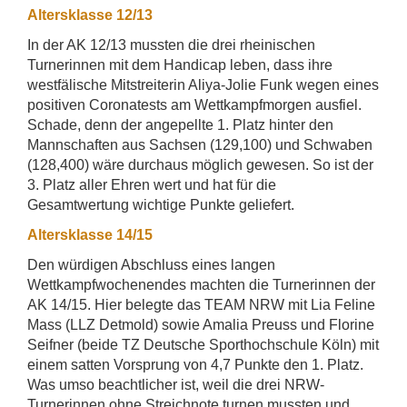
Altersklasse 12/13
In der AK 12/13 mussten die drei rheinischen
Turnerinnen mit dem Handicap leben, dass ihre
westfälische Mitstreiterin Aliya-Jolie Funk wegen eines
positiven Coronatests am Wettkampfmorgen ausfiel.
Schade, denn der angepellte 1. Platz hinter den
Mannschaften aus Sachsen (129,100) und Schwaben
(128,400) wäre durchaus möglich gewesen. So ist der
3. Platz aller Ehren wert und hat für die
Gesamtwertung wichtige Punkte geliefert.
Altersklasse 14/15
Den würdigen Abschluss eines langen
Wettkampfwochenendes machten die Turnerinnen der
AK 14/15. Hier belegte das TEAM NRW mit Lia Feline
Mass (LLZ Detmold) sowie Amalia Preuss und Florine
Seifner (beide TZ Deutsche Sporthochschule Köln) mit
einem satten Vorsprung von 4,7 Punkte den 1. Platz.
Was umso beachtlicher ist, weil die drei NRW-
Turnerinnen ohne Streichnote turnen mussten und