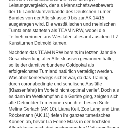
Leistungsvergleich, der als Mannschaftswettbewerb
der 16 Landesturnverbände des Deutschen Turner-
Bundes von der Altersklasse 9 bis zur AK 14/15
ausgetragen wird. Die westfälischen und rheinischen
Turntalente starteten als TEAM NRW, wobei die
Teilnehmerinnen aus Westfalen allesamt aus dem LLZ
Kunstturnen Detmold kamen.
Nachdem das TEAM NRW bereits im letzten Jahr die
Gesamtwertung aller Altersklassen gewonnen hatte,
sollte der damit verbundene Goldpokal als
erfolgreichstes Turnland natürlich verteidigt werden.
Was aber keineswegs sicher war, da das Training
durch coronabedingte und schulische Ausfälle
(Klassenfahrt) im Vorfeld nicht optimal verlief. Doch als
es dann im Wettkampf an die Geräte ging, zeigten sich
alle Detmolder Turnerinnen von ihrer besten Seite.
Melina Gerlach (AK 10), Liana Keil, Zoe Lang und Lina
Röckemann (AK 11) riefen ihr ganzes turnerisches
Können ab, bevor Lia Feline Mass in der höchsten
Altersklasse nach drei anstrengenden Wettkampftagen