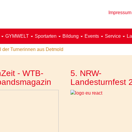
Impressum
!
GYMWELT
Sportarten
Bildung
Events
Service
La
al der Turnerinnen aus Detmold
Zeit - WTB-
5. NRW-
bandsmagazin
Landesturnfest 