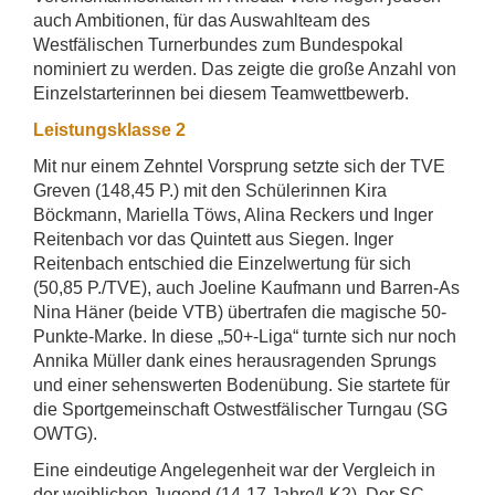
auch Ambitionen, für das Auswahlteam des
Westfälischen Turnerbundes zum Bundespokal
nominiert zu werden. Das zeigte die große Anzahl von
Einzelstarterinnen bei diesem Teamwettbewerb.
Leistungsklasse 2
Mit nur einem Zehntel Vorsprung setzte sich der TVE
Greven (148,45 P.) mit den Schülerinnen Kira
Böckmann, Mariella Töws, Alina Reckers und Inger
Reitenbach vor das Quintett aus Siegen. Inger
Reitenbach entschied die Einzelwertung für sich
(50,85 P./TVE), auch Joeline Kaufmann und Barren-As
Nina Häner (beide VTB) übertrafen die magische 50-
Punkte-Marke. In diese „50+-Liga“ turnte sich nur noch
Annika Müller dank eines herausragenden Sprungs
und einer sehenswerten Bodenübung. Sie startete für
die Sportgemeinschaft Ostwestfälischer Turngau (SG
OWTG).
Eine eindeutige Angelegenheit war der Vergleich in
der weiblichen Jugend (14-17 Jahre/LK2). Der SC