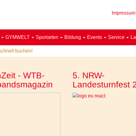
Impressum
!
GYMWELT
Sportarten
Bildung
Events
Service
La
schnell buchen!
Zeit - WTB-
5. NRW-
bandsmagazin
Landesturnfest 