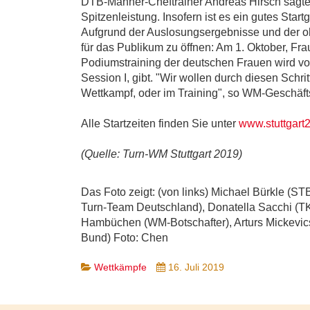
DTB-Männer-Cheftrainer Andreas Hirsch sagte:
Spitzenleistung. Insofern ist es ein gutes Startg
Aufgrund der Auslosungsergebnisse und der o
für das Publikum zu öffnen: Am 1. Oktober, Fr
Podiumstraining der deutschen Frauen wird vorer
Session I, gibt. "Wir wollen durch diesen Schri
Wettkampf, oder im Training", so WM-Geschäf
Alle Startzeiten finden Sie unter
www.stuttgart2
(Quelle: Turn-WM Stuttgart 2019)
Das Foto zeigt: (von links) Michael Bürkle (ST
Turn-Team Deutschland), Donatella Sacchi (TK
Hambüchen (WM-Botschafter), Arturs Mickevics
Bund) Foto: Chen
Wettkämpfe
16. Juli 2019