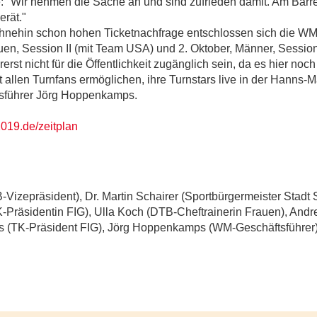
 "Wir nehmen die Sache an und sind zufrieden damit. Am Barren
erät."
hnehin schon hohen Ticketnachfrage entschlossen sich die WM-
auen, Session II (mit Team USA) und 2. Oktober, Männer, Sessio
st nicht für die Öffentlichkeit zugänglich sein, da es hier noc
tt allen Turnfans ermöglichen, ihre Turnstars live in der Hanns-
tsführer Jörg Hoppenkamps.
019.de/zeitplan
B-Vizepräsident), Dr. Martin Schairer (Sportbürgermeister Stadt 
-Präsidentin FIG), Ulla Koch (DTB-Cheftrainerin Frauen), Andr
 (TK-Präsident FIG), Jörg Hoppenkamps (WM-Geschäftsführer), 