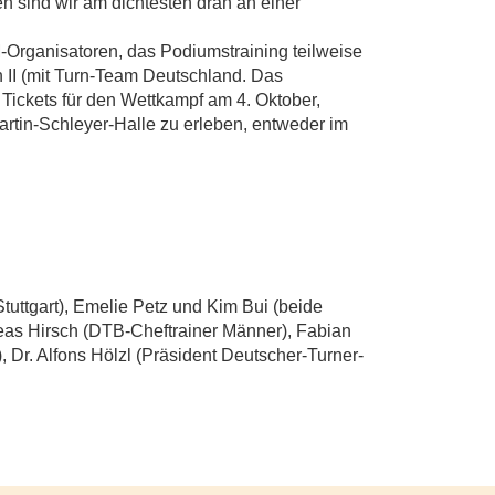
 sind wir am dichtesten dran an einer
Organisatoren, das Podiumstraining teilweise
n II (mit Turn-Team Deutschland. Das
h Tickets für den Wettkampf am 4. Oktober,
Martin-Schleyer-Halle zu erleben, entweder im
Stuttgart), Emelie Petz und Kim Bui (beide
eas Hirsch (DTB-Cheftrainer Männer), Fabian
Dr. Alfons Hölzl (Präsident Deutscher-Turner-