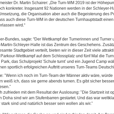
eister Dr. Martin Schairer: „Die Turn-WM 2019 ist der Höhepunkt
h konkreter. Insgesamt 92 Nationen werden in der Schleyer-Hall
Umsetzung, die Organisation aber auch die Begeisterung des Pu
, dass auch diese Turn-WM in der deutschen Turnhauptstadt eine
rlassen wird.“
ner-Bundes, sagte: “Der Wettkampf der Turnerinnen und Turner u
Martin-Schleyer-Halle ist das Zentrum des Geschehens. Zusätzli
te Stadtgebiet verteilt, bieten wir in dieser Zeit viele attrak
m Parkour-Wettkampf auf dem Schlossplatz und fünf Mal die Tu
 Park, das Schulprojekt 'Schule turnt' und ein Jugend Camp w
nen sportlich erfolgreichen Auftritt unseres Turn-Teams Deutschla
 "Wenn ich noch im Turn-Team der Männer aktiv wäre, würde ic
n weiß ich, dass sie gerne abends turnen. Es gibt sicher besser
esen."
 zufrieden mit dem Resultat der Auslosung: "Die Startzeit ist op
in Doha sind wir am Stufenbarren gestartet. Und das war weltkl
tark sind und natürlich besser sein wollen als wir."