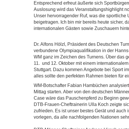
Entsprechend erfreut äußerte sich Sportbürgerm
Auslosung wird das Veranstaltungshighlight noc
Unser hervorragender Ruf, was die sportliche 
beigetragen. Ich bin mir bereits heute sicher
internationalen Gästen sowie Zuschauern hinte
Dr. Alfons Hölzl, Präsident des Deutschen Tur
verbundene Olympiaqualifikation in der Hanns-
WM ganz im Zeichen des Turnens. Über das gesam
11. und 12. Oktober mit einem internationale
Stuttgart. Dazu kommen Angebote bei Sport im
alles sollte den perfekten Rahmen bieten für ei
WM-Botschafter Fabian Hambüchen analysierte:
Mittag starten. Aber von den deutschen Männer
Case wäre das Pauschenpferd zu Beginn gew
DTB-Frauen-Cheftrainerin Ulla Koch zeigte sich
zufrieden. Es ist unser bestes Gerät und auch 
vorlegen, da alle nachfolgenden Nationen sehr s