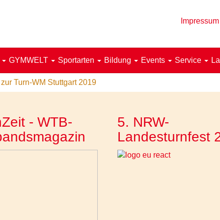
Impressum
!
GYMWELT
Sportarten
Bildung
Events
Service
La
zur Turn-WM Stuttgart 2019
Zeit - WTB-
5. NRW-
bandsmagazin
Landesturnfest 