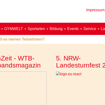
Impressum
!
GYMWELT
Sportarten
Bildung
Events
Service
La
ch es meinen Teilnehmern?
Zeit - WTB-
5. NRW-
bandsmagazin
Landesturnfest 