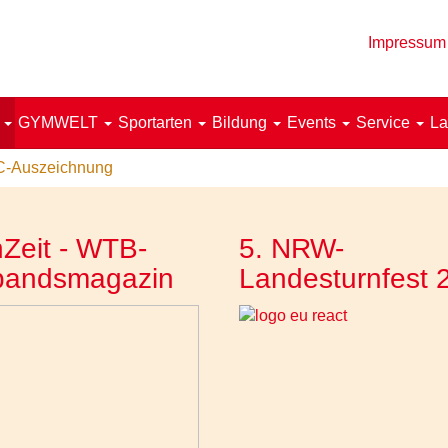
Impressum
!
GYMWELT
Sportarten
Bildung
Events
Service
La
OC-Auszeichnung
Zeit - WTB-
5. NRW-
bandsmagazin
Landesturnfest 