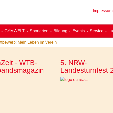
Impressum
!
GYMWELT
Sportarten
Bildung
Events
Service
La
ttbewerb: Mein Leben im Verein
Zeit - WTB-
5. NRW-
bandsmagazin
Landesturnfest 