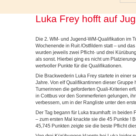
Luka Frey hofft auf J
Die 2. WM- und Jugend-WM-Qualifikation im 
Wochenende in Ruit /Ostfildern statt – und d
wurden jeweils zwei Pflicht- und drei Kürübung
als sonst. Hierbei ging es nicht um Platzieru
wertvoller Punkte für die Qualifikationen.
Die Brackwederin Luka Frey startete in einer s
Jahre. Von elf Qualifikantinnen dieser Gruppe
Turnerinnen die geforderten Quali-Kriterien erf
in Cottbus vor den Sommerferien gelungen, ihre
verbessern, um in der Rangliste unter den erst
Der Tag begann für Luka traumhaft: in beiden P
– zum ersten Mal knackte sie die 45 Punkte ! 
45,745 Punkten zeigte sie die beste Pflicht die
Von drei Kürübungen klappte bei Luka leider nu