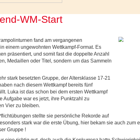
ugend-WM-Start
Trampolinturnen fand am vergangenen
as in einem ungewohnten Wettkampf-Format. Es
en präsentiert, und somit fast die doppelte Anzahl
ngen, Medaillen oder Titel, sondern um das Sammeln
ehr stark besetzten Gruppe, der Altersklasse 17-21
 haben nach diesem Wettkampf bereits fünf
üllt. Luka ist das schon bei dem ersten Wettkampf
 Aufgabe war es jetzt, ihre Punktzahl zu
en Vier zu bleiben.
flichtübungen stellte sie persönliche Rekorde auf
Besonders stark war die erste Übung, hier bekam sie auch zum e
ser Gruppe !
r eine richtig gut, doch auch die Konkurrenz hatte Schwierigke