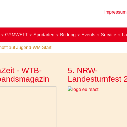
Impressum
!
GYMWELT
Sportarten
Bildung
Events
Service
La
hofft auf Jugend-WM-Start
Zeit - WTB-
5. NRW-
bandsmagazin
Landesturnfest 