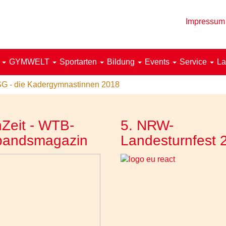
Impressum
!
GYMWELT
Sportarten
Bildung
Events
Service
La
G - die Kadergymnastinnen 2018
Zeit - WTB-
5. NRW-
bandsmagazin
Landesturnfest 