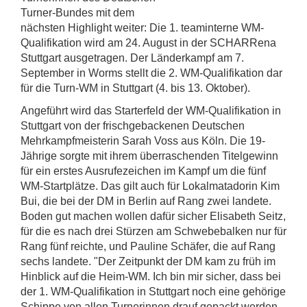
Turner-Bundes mit dem
nächsten Highlight weiter: Die 1. teaminterne WM-
Qualifikation wird am 24. August in der SCHARRena
Stuttgart ausgetragen. Der Länderkampf am 7.
September in Worms stellt die 2. WM-Qualifikation dar
für die Turn-WM in Stuttgart (4. bis 13. Oktober).
Angeführt wird das Starterfeld der WM-Qualifikation in
Stuttgart von der frischgebackenen Deutschen
Mehrkampfmeisterin Sarah Voss aus Köln. Die 19-
Jährige sorgte mit ihrem überraschenden Titelgewinn
für ein erstes Ausrufezeichen im Kampf um die fünf
WM-Startplätze. Das gilt auch für Lokalmatadorin Kim
Bui, die bei der DM in Berlin auf Rang zwei landete.
Boden gut machen wollen dafür sicher Elisabeth Seitz,
für die es nach drei Stürzen am Schwebebalken nur für
Rang fünf reichte, und Pauline Schäfer, die auf Rang
sechs landete. "Der Zeitpunkt der DM kam zu früh im
Hinblick auf die Heim-WM. Ich bin mir sicher, dass bei
der 1. WM-Qualifikation in Stuttgart noch eine gehörige
Schippe von allen Turnerinnen drauf gepackt werden