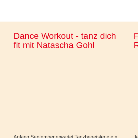
Dance Workout - tanz dich
F
fit mit Natascha Gohl
R
Anfang September erwartet Tanzbegeisterte ein
Je