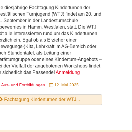
ie diesjährige Fachtagung Kinderturnen der
estfälischen Turnjugend (WTJ) findet am 20. und
1. September in der Landesturnschule
berwerries in Hamm, Westfalen, statt. Die WTJ
ädt alle Interessierten rund um das Kinderturnen
rzlich ein. Egal ob als Erzieher einer
Bewegungs-)Kita, Lehrkraft im AG-Bereich oder
ach Stundentafel, als Leitung einer
erätturngruppe oder eines Kinderturn-Angebots –
ei der Vielfalt der angebotenen Workshops findet
hr sicherlich das Passende!
Anmeldung
Aus- und Fortbildungen
12. Mai 2025
Fachtagung Kinderturnen der WTJ...