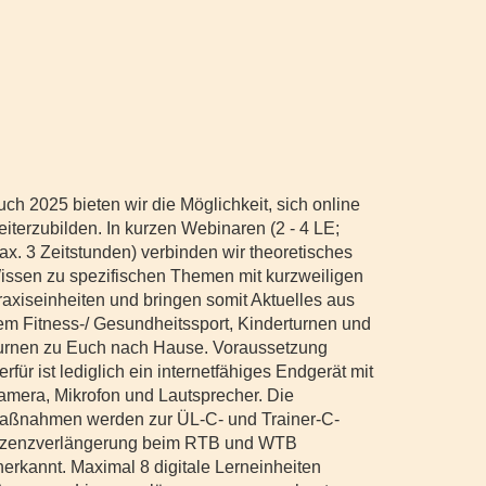
uch 2025 bieten wir die Möglichkeit, sich online
eiterzubilden. In kurzen Webinaren (2 - 4 LE;
ax. 3 Zeitstunden) verbinden wir theoretisches
issen zu spezifischen Themen mit kurzweiligen
raxiseinheiten und bringen somit Aktuelles aus
em Fitness-/ Gesundheitssport, Kinderturnen und
urnen zu Euch nach Hause. Voraussetzung
erfür ist lediglich ein internetfähiges Endgerät mit
amera, Mikrofon und Lautsprecher. Die
aßnahmen werden zur ÜL-C- und Trainer-C-
izenzverlängerung beim RTB und WTB
nerkannt. Maximal 8 digitale Lerneinheiten