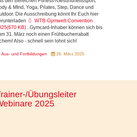
us den Bereichen Fitness-/Gesundheitssport,
ody & MInd, Yoga, Pilates, Step, Dance und
utdoor. Die Ausschreibung könnt Ihr Euch hier
pdf
erunterladen
WTB-Gymwelt-Convention
025
(
670 KB
)
. Gymcard-Inhaber können sich bis
um 31. März noch einen Frühbucherrabatt
chern! Also - schnell sein lohnt sich!
Aus- und Fortbildungen
26. März 2025
rainer-/Übungsleiter
Webinare 2025