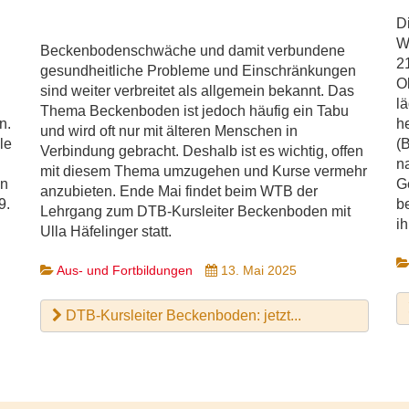
D
W
Beckenbodenschwäche und damit verbundene
2
gesundheitliche Probleme und Einschränkungen
O
sind weiter verbreitet als allgemein bekannt. Das
h
l
Thema Beckenboden ist jedoch häufig ein Tabu
n.
he
und wird oft nur mit älteren Menschen in
le
(
Verbindung gebracht. Deshalb ist es wichtig, offen
n
mit diesem Thema umzugehen und Kurse vermehr
en
G
anzubieten. Ende Mai findet beim WTB der
9.
b
Lehrgang zum DTB-Kursleiter Beckenboden mit
i
Ulla Häfelinger statt.
Aus- und Fortbildungen
13. Mai 2025
DTB-Kursleiter Beckenboden: jetzt...