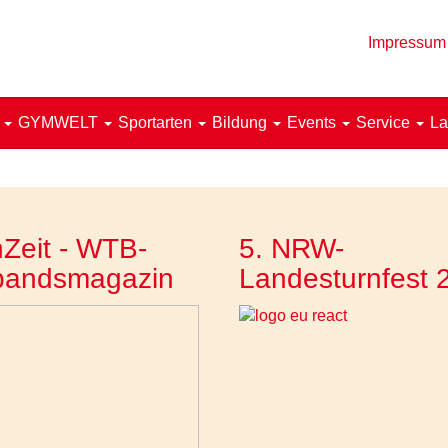
Impressum
!
GYMWELT
Sportarten
Bildung
Events
Service
La
Zeit - WTB-
5. NRW-
bandsmagazin
Landesturnfest 