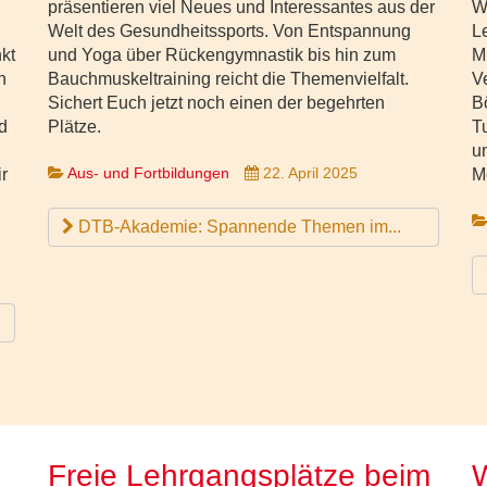
präsentieren viel Neues und Interessantes aus der
W
Welt des Gesundheitssports. Von Entspannung
L
kt
und Yoga über Rückengymnastik bis hin zum
M
n
Bauchmuskeltraining reicht die Themenvielfalt.
Ve
Sichert Euch jetzt noch einen der begehrten
B
d
Plätze.
T
un
Aus- und Fortbildungen
22. April 2025
r
M
DTB-Akademie: Spannende Themen im...
Freie Lehrgangsplätze beim