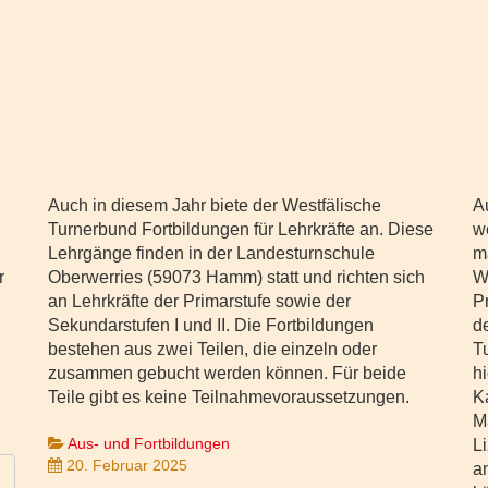
Auch in diesem Jahr biete der Westfälische
A
Turnerbund Fortbildungen für Lehrkräfte an. Diese
w
Lehrgänge finden in der Landesturnschule
m
r
Oberwerries (59073 Hamm) statt und richten sich
W
an Lehrkräfte der Primarstufe sowie der
P
Sekundarstufen I und II. Die Fortbildungen
d
bestehen aus zwei Teilen, die einzeln oder
T
zusammen gebucht werden können. Für beide
hi
Teile gibt es keine Teilnahmevoraussetzungen.
K
M
Aus- und Fortbildungen
L
20. Februar 2025
a